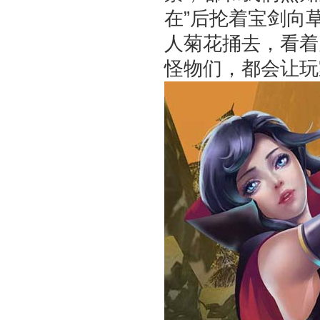
在”后抡着宝剑向
人菊花捅去，看着
怪物们，都会让玩