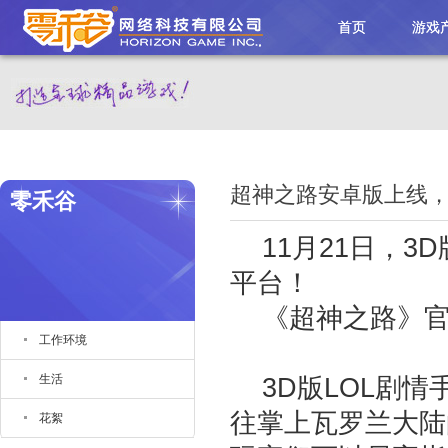
首页
游戏
超神之路安卓版上线
零禾谷
11月21日，3
平台！
《超神之路》
工作环境
生活
3D版LOL剧情
往掌上瓦罗兰大陆
花絮